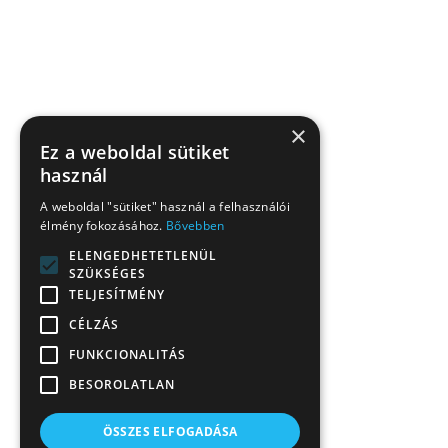
×
Ez a weboldal sütiket
használ
A weboldal "sütiket" használ a felhasználói
élmény fokozásához.
Bővebben
ELENGEDHETETLENÜL
SZÜKSÉGES
TELJESÍTMÉNY
CÉLZÁS
FUNKCIONALITÁS
BESOROLATLAN
ÖSSZES ELFOGADÁSA