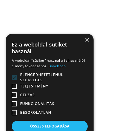
×
Ez a weboldal sütiket
használ
A weboldal "sütiket" használ a felhasználói
élmény fokozásához.
Bővebben
ELENGEDHETETLENÜL
SZÜKSÉGES
TELJESÍTMÉNY
CÉLZÁS
FUNKCIONALITÁS
BESOROLATLAN
ÖSSZES ELFOGADÁSA